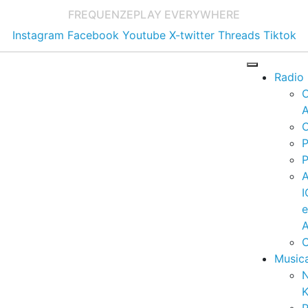
FREQUENZE
PLAY EVERYWHERE
Instagram
Facebook
Youtube
X-twitter
Threads
Tiktok
Radio
A
C
P
P
I
A
C
Music
K