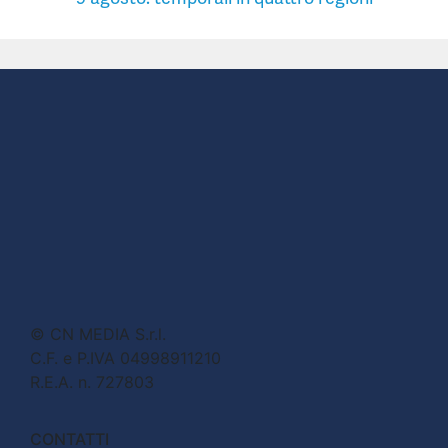
© CN MEDIA S.r.l.
C.F. e P.IVA 04998911210
R.E.A. n. 727803
CONTATTI