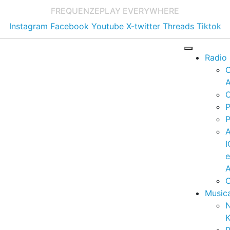
FREQUENZE
PLAY EVERYWHERE
Instagram
Facebook
Youtube
X-twitter
Threads
Tiktok
Radio
A
C
P
P
I
A
C
Music
K