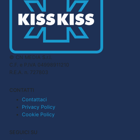
© CN MEDIA S.r.l.
C.F. e P.IVA 04998911210
R.E.A. n. 727803
CONTATTI
Contattaci
Privacy Policy
Cookie Policy
SEGUICI SU