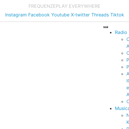
FREQUENZE
PLAY EVERYWHERE
Instagram
Facebook
Youtube
X-twitter
Threads
Tiktok
Radio
A
C
P
P
I
A
C
Music
K