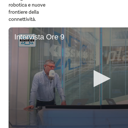
robotica e nuove
frontiere della
connettività.
0
seconds
Intervista Ore 9
of
6
minutes,
9
seconds