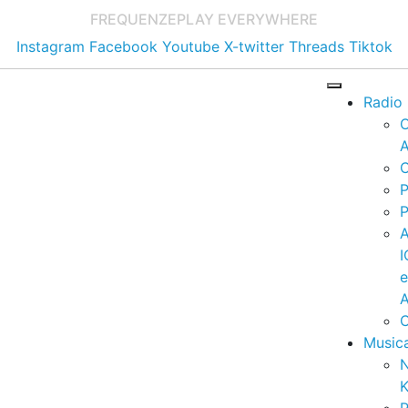
FREQUENZE
PLAY EVERYWHERE
Instagram
Facebook
Youtube
X-twitter
Threads
Tiktok
Radio
A
C
P
P
I
A
C
Music
K