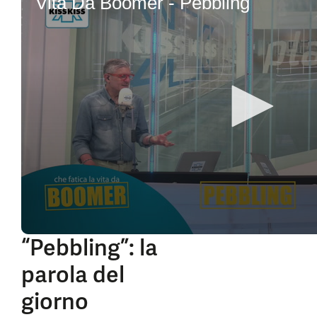
Vita Da Boomer - Pebbling
of
2
minutes,
14
seconds
“Pebbling”: la
parola del
giorno