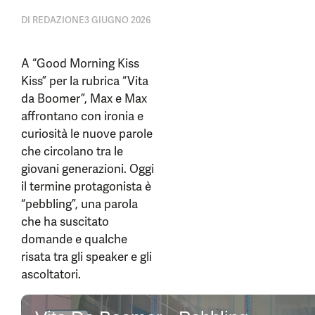
DI
REDAZIONE
3 GIUGNO 2026
A “Good Morning Kiss
Kiss” per la rubrica “Vita
da Boomer”, Max e Max
affrontano con ironia e
curiosità le nuove parole
che circolano tra le
giovani generazioni. Oggi
il termine protagonista è
“pebbling”, una parola
che ha suscitato
domande e qualche
risata tra gli speaker e gli
ascoltatori.
0
seconds