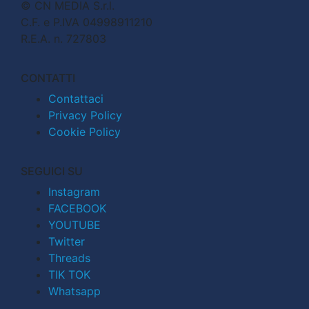
© CN MEDIA S.r.l.
C.F. e P.IVA 04998911210
R.E.A. n. 727803
CONTATTI
Contattaci
Privacy Policy
Cookie Policy
SEGUICI SU
Instagram
FACEBOOK
YOUTUBE
Twitter
Threads
TIK TOK
Whatsapp