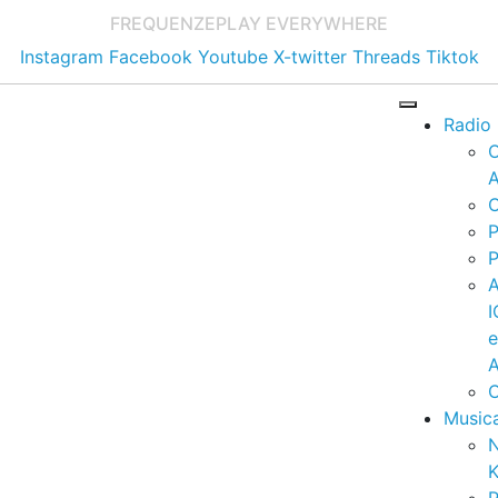
FREQUENZE
PLAY EVERYWHERE
Instagram
Facebook
Youtube
X-twitter
Threads
Tiktok
Radio
A
C
P
P
I
A
C
Music
K