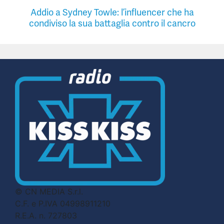
Addio a Sydney Towle: l’influencer che ha
condiviso la sua battaglia contro il cancro
© CN MEDIA S.r.l.
C.F. e P.IVA 04998911210
R.E.A. n. 727803