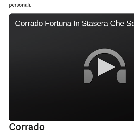
personali.
0
seconds
Corrado Fortuna In Stasera Che S
of
7
minutes,
42
seconds
Corrado