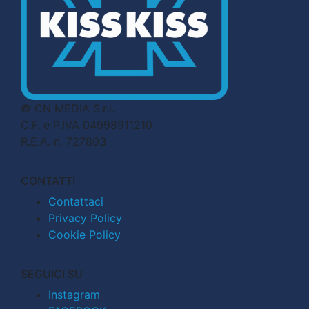
© CN MEDIA S.r.l.
C.F. e P.IVA 04998911210
R.E.A. n. 727803
CONTATTI
Contattaci
Privacy Policy
Cookie Policy
SEGUICI SU
Instagram