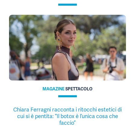
MAGAZINE
SPETTACOLO
Chiara Ferragni racconta i ritocchi estetici di
cui si è pentita: “Il botox è l’unica cosa che
faccio”