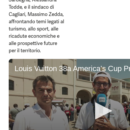
Todde, e il sindaco di
Cagliari, Massimo Zedda,
affrontando temi legati al
turismo, allo sport, alle
ricadute economiche e
alle prospettive future
per il territorio.
0
seconds
of
2
minutes,
44
seconds