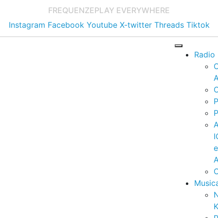
FREQUENZE
PLAY EVERYWHERE
Instagram
Facebook
Youtube
X-twitter
Threads
Tiktok
Radio
A
C
P
P
I
A
C
Music
K