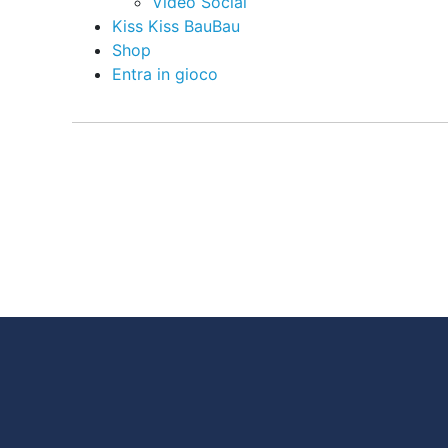
Video Social
Kiss Kiss BauBau
Shop
Entra in gioco