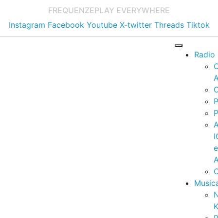
FREQUENZE
PLAY EVERYWHERE
Instagram
Facebook
Youtube
X-twitter
Threads
Tiktok
Radio
A
C
P
P
I
A
C
Music
K