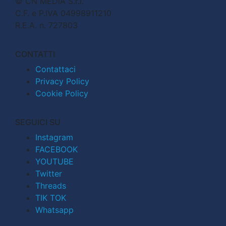
© CN MEDIA S.r.l.
C.F. e P.IVA 04998911210
R.E.A. n. 727803
CONTATTI
Contattaci
Privacy Policy
Cookie Policy
SEGUICI SU
Instagram
FACEBOOK
YOUTUBE
Twitter
Threads
TIK TOK
Whatsapp