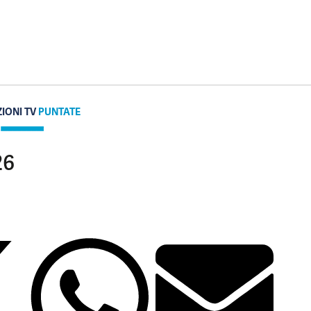
IONI TV
PUNTATE
26