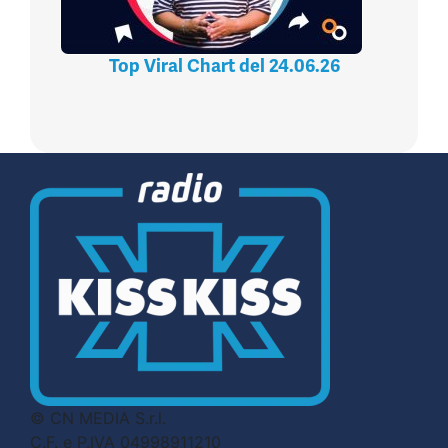
Top Viral Chart del 24.06.26
© CN MEDIA S.r.l.
C.F. e P.IVA 04998911210