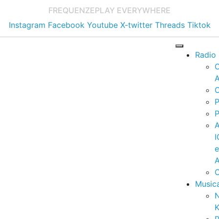
FREQUENZE
PLAY EVERYWHERE
Instagram
Facebook
Youtube
X-twitter
Threads
Tiktok
Radio
A
C
P
P
I
A
C
Music
K