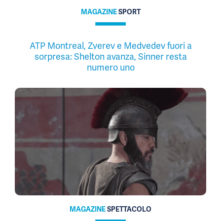
MAGAZINE
SPORT
ATP Montreal, Zverev e Medvedev fuori a
sorpresa: Shelton avanza, Sinner resta
numero uno
MAGAZINE
SPETTACOLO