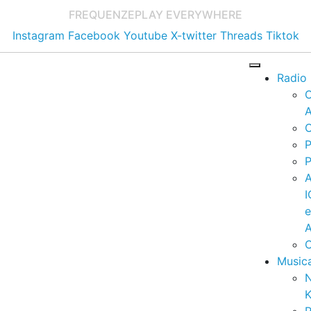
FREQUENZE
PLAY EVERYWHERE
Instagram
Facebook
Youtube
X-twitter
Threads
Tiktok
Radio
A
C
P
P
I
A
C
Music
K