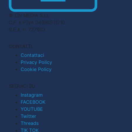
© CN MEDIA S.r.l.
C.F. e P.IVA 04998911210
R.E.A. n. 727803
CONTATTI
Contattaci
Privacy Policy
Cookie Policy
SEGUICI SU
Instagram
FACEBOOK
YOUTUBE
Twitter
Threads
TIK TOK