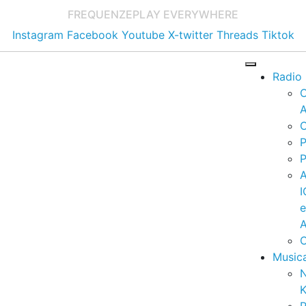
FREQUENZE
PLAY EVERYWHERE
Instagram
Facebook
Youtube
X-twitter
Threads
Tiktok
Radio
A
C
P
P
I
A
C
Music
K