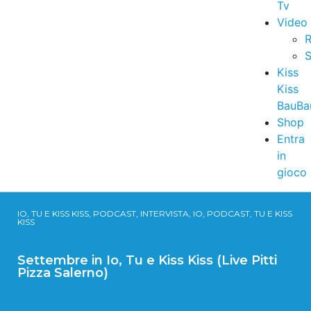
Tv
Video
R
S
Kiss
Kiss
BauBa
Shop
Entra
in
gioco
IO, TU E KISS KISS, PODCAST, INTERVISTA, IO, PODCAST, TU E KISS
KISS
Settembre in Io, Tu e Kiss Kiss (Live Pitti
Pizza Salerno)