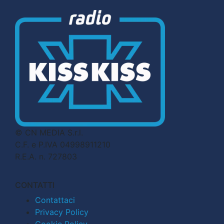
© CN MEDIA S.r.l.
C.F. e P.IVA 04998911210
R.E.A. n. 727803
CONTATTI
Contattaci
Privacy Policy