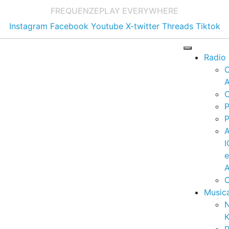
FREQUENZE
PLAY EVERYWHERE
Instagram
Facebook
Youtube
X-twitter
Threads
Tiktok
Radio
A
C
P
P
I
A
C
Music
K