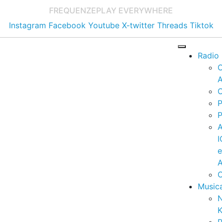
FREQUENZE
PLAY EVERYWHERE
Instagram
Facebook
Youtube
X-twitter
Threads
Tiktok
Radio
A
C
P
P
I
A
C
Music
K