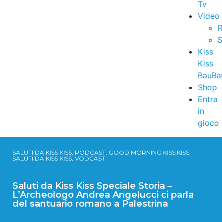
Tv
Video
R
S
Kiss
Kiss
BauBa
Shop
Entra
in
gioco
SALUTI DA KISS KISS, PODCAST, GOOD MORNING KISS KISS,
SALUTI DA KISS KISS, VODCAST
Saluti da Kiss Kiss Speciale Storia –
L’Archeologo Andrea Angelucci ci parla
del santuario romano a Palestrina