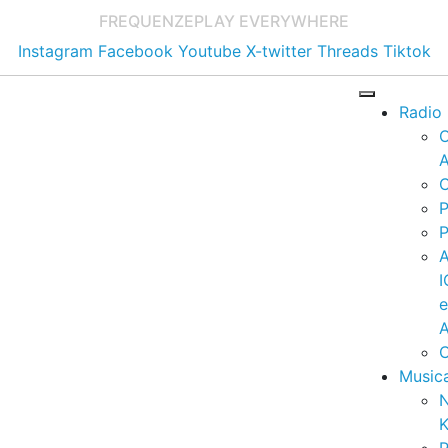
FREQUENZE
PLAY EVERYWHERE
Instagram
Facebook
Youtube
X-twitter
Threads
Tiktok
Radio
A
C
P
P
I
A
C
Music
K