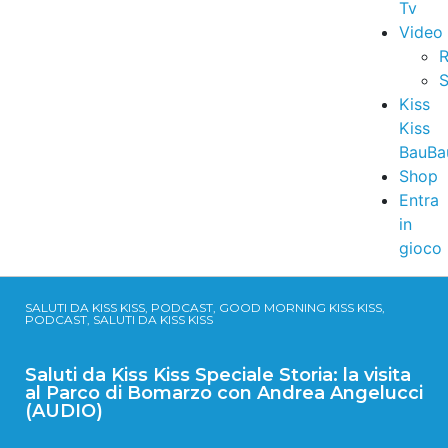
Tv
Video
R
S
Kiss
Kiss
BauBa
Shop
Entra
in
gioco
SALUTI DA KISS KISS, PODCAST, GOOD MORNING KISS KISS,
PODCAST, SALUTI DA KISS KISS
Saluti da Kiss Kiss Speciale Storia: la visita
al Parco di Bomarzo con Andrea Angelucci
(AUDIO)