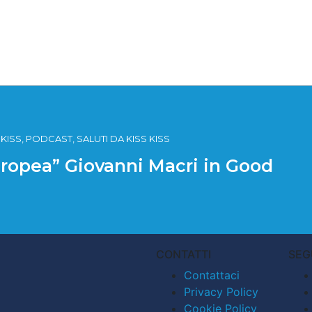
SS, PODCAST, SALUTI DA KISS KISS
 Tropea” Giovanni Macri in Good
CONTATTI
SEG
Contattaci
Privacy Policy
Cookie Policy