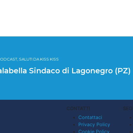
ODCAST, SALUTI DA KISS KISS
Falabella Sindaco di Lagonegro (PZ)
CONTATTI
SEG
Contattaci
Privacy Policy
Cookie Policy