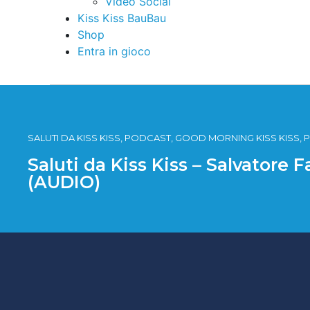
Video Social
Kiss Kiss BauBau
Shop
Entra in gioco
SALUTI DA KISS KISS, PODCAST, GOOD MORNING KISS KISS, P
Saluti da Kiss Kiss – Salvatore 
(AUDIO)