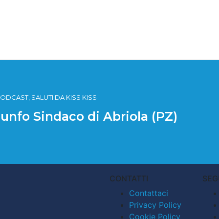
ODCAST, SALUTI DA KISS KISS
iunfo Sindaco di Abriola (PZ)
CONTATTI
SEG
Contattaci
Privacy Policy
Cookie Policy