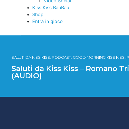
Video Social
Kiss Kiss BauBau
Shop
Entra in gioco
SALUTI DA KISS KISS, PODCAST, GOOD MORNING KISS KISS, P
Saluti da Kiss Kiss – Romano Tr
(AUDIO)