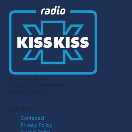
© CN MEDIA S.r.l.
C.F. e P.IVA 04998911210
R.E.A. n. 727803
CONTATTI
Contattaci
Privacy Policy