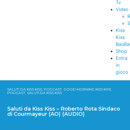
Tv
Video
R
S
Kiss
Kiss
BauBa
Shop
Entra
in
gioco
SALUTI DA KISS KISS, PODCAST, GOOD MORNING KISS KISS,
PODCAST, SALUTI DA KISS KISS
Saluti da Kiss Kiss – Roberto Rota Sindaco
di Courmayeur (AO) (AUDIO)