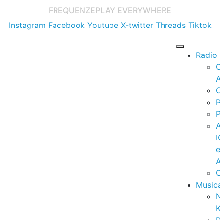
FREQUENZE
PLAY EVERYWHERE
Instagram
Facebook
Youtube
X-twitter
Threads
Tiktok
Radio
A
C
P
P
I
A
C
Music
K