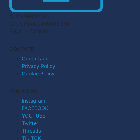
© CN MEDIA S.r.l.
C.F. e P.IVA 04998911210
R.E.A. n. 727803
CONTATTI
Contattaci
Privacy Policy
Cookie Policy
SEGUICI SU
Instagram
FACEBOOK
YOUTUBE
Twitter
Threads
TIK TOK