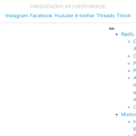
FREQUENZE
PLAY EVERYWHERE
Instagram
Facebook
Youtube
X-twitter
Threads
Tiktok
Radio
A
C
P
P
I
A
C
Music
K