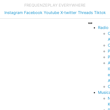
FREQUENZE
PLAY EVERYWHERE
Instagram
Facebook
Youtube
X-twitter
Threads
Tiktok
Radio
A
C
P
P
I
A
C
Music
K