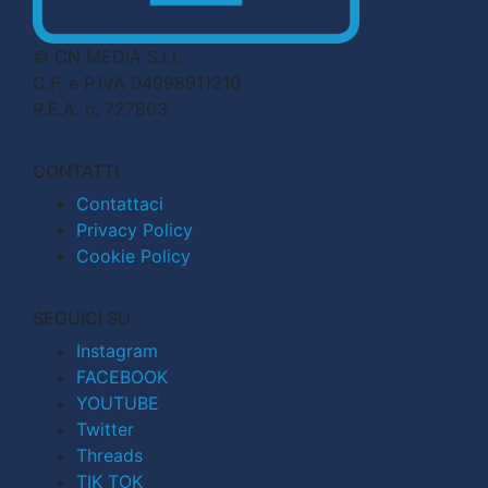
© CN MEDIA S.r.l.
C.F. e P.IVA 04998911210
R.E.A. n. 727803
CONTATTI
Contattaci
Privacy Policy
Cookie Policy
SEGUICI SU
Instagram
FACEBOOK
YOUTUBE
Twitter
Threads
TIK TOK