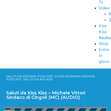
Tv
Video
R
S
Kiss
Kiss
BauBa
Shop
Entra
in
gioco
SALUTI DA KISS KISS, PODCAST, GOOD MORNING KISS KISS,
PODCAST, SALUTI DA KISS KISS
Saluti da Kiss Kiss – Michele Vittori
Sindaco di Cingoli (MC) (AUDIO)