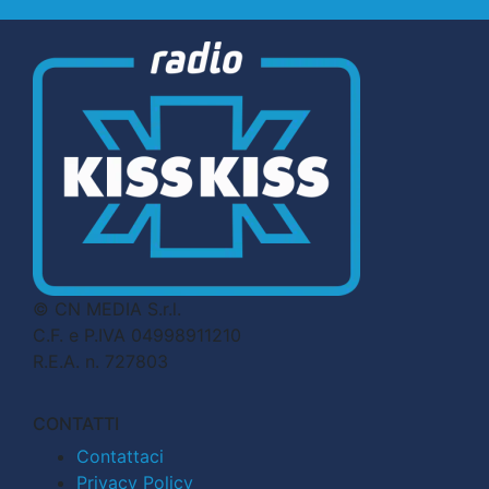
© CN MEDIA S.r.l.
C.F. e P.IVA 04998911210
R.E.A. n. 727803
CONTATTI
Contattaci
Privacy Policy