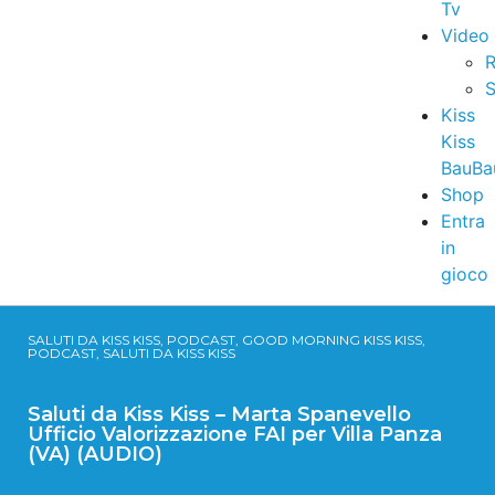
Tv
Video
R
S
Kiss
Kiss
BauBa
Shop
Entra
in
gioco
SALUTI DA KISS KISS, PODCAST, GOOD MORNING KISS KISS,
PODCAST, SALUTI DA KISS KISS
Saluti da Kiss Kiss – Marta Spanevello
Ufficio Valorizzazione FAI per Villa Panza
(VA) (AUDIO)