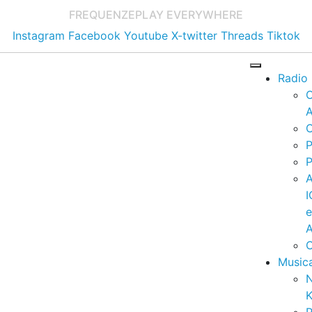
FREQUENZE
PLAY EVERYWHERE
Instagram
Facebook
Youtube
X-twitter
Threads
Tiktok
Radio
A
C
P
P
I
A
C
Music
K