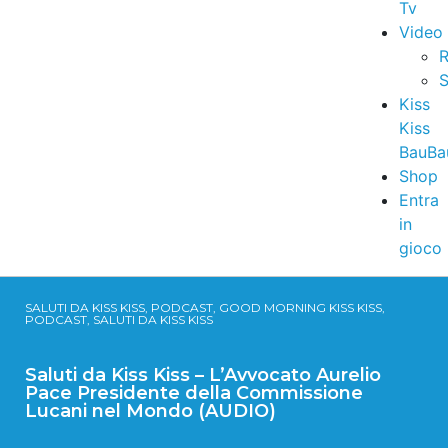
Tv
Video
R
S
Kiss
Kiss
BauBa
Shop
Entra
in
gioco
SALUTI DA KISS KISS, PODCAST, GOOD MORNING KISS KISS,
PODCAST, SALUTI DA KISS KISS
Saluti da Kiss Kiss – L’Avvocato Aurelio
Pace Presidente della Commissione
Lucani nel Mondo (AUDIO)