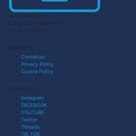
© CN MEDIA S.r.l.
C.F. e P.IVA 04998911210
R.E.A. n. 727803
CONTATTI
Contattaci
Privacy Policy
Cookie Policy
SEGUICI SU
Instagram
FACEBOOK
YOUTUBE
Twitter
Threads
TIK TOK