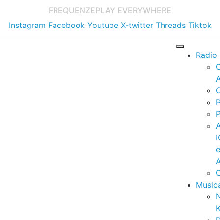
FREQUENZE
PLAY EVERYWHERE
Instagram
Facebook
Youtube
X-twitter
Threads
Tiktok
Radio
A
C
P
P
I
A
C
Music
K