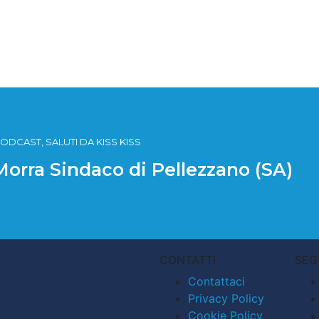
ODCAST, SALUTI DA KISS KISS
 Morra Sindaco di Pellezzano (SA)
CONTATTI
SEG
Contattaci
Privacy Policy
Cookie Policy