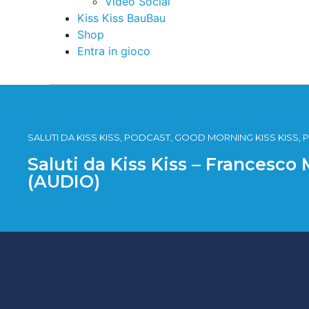
Video Social
Kiss Kiss BauBau
Shop
Entra in gioco
SALUTI DA KISS KISS, PODCAST, GOOD MORNING KISS KISS, P
Saluti da Kiss Kiss – Francesco
(AUDIO)