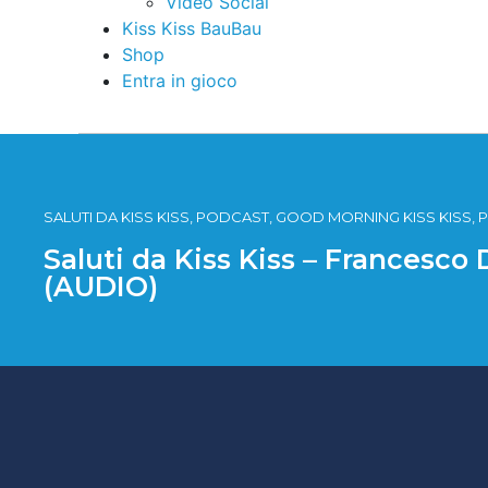
Video Social
Kiss Kiss BauBau
Shop
Entra in gioco
SALUTI DA KISS KISS, PODCAST, GOOD MORNING KISS KISS, P
Saluti da Kiss Kiss – Francesco
(AUDIO)