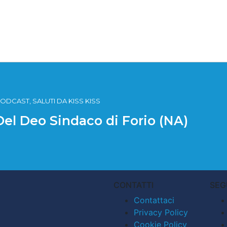
ODCAST, SALUTI DA KISS KISS
 Del Deo Sindaco di Forio (NA)
CONTATTI
SEG
Contattaci
Privacy Policy
Cookie Policy