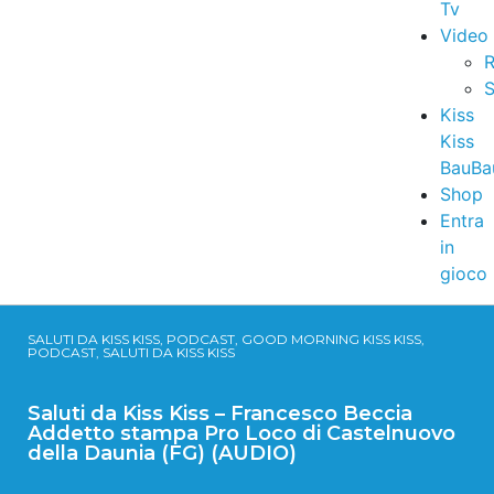
Tv
Video
R
S
Kiss
Kiss
BauBa
Shop
Entra
in
gioco
SALUTI DA KISS KISS, PODCAST, GOOD MORNING KISS KISS,
PODCAST, SALUTI DA KISS KISS
Saluti da Kiss Kiss – Francesco Beccia
Addetto stampa Pro Loco di Castelnuovo
della Daunia (FG) (AUDIO)