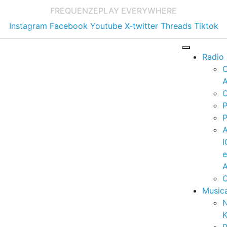
FREQUENZE
PLAY EVERYWHERE
Instagram
Facebook
Youtube
X-twitter
Threads
Tiktok
Radio
A
C
P
P
I
A
C
Music
K