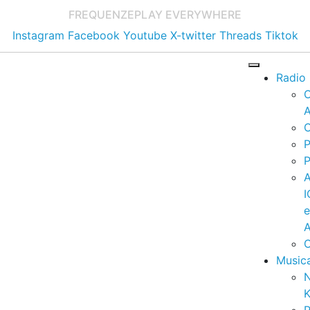
FREQUENZE
PLAY EVERYWHERE
Instagram
Facebook
Youtube
X-twitter
Threads
Tiktok
Radio
A
C
P
P
I
A
C
Music
K