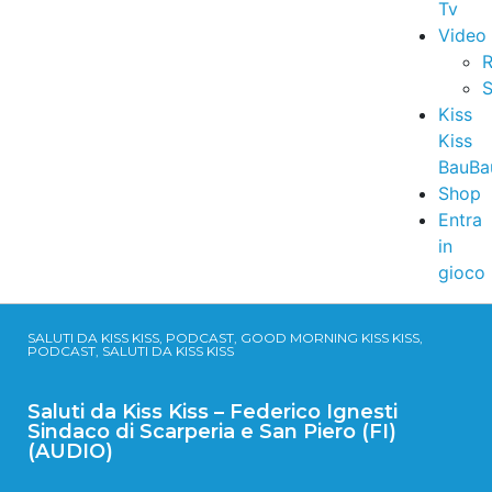
Tv
Video
R
S
Kiss
Kiss
BauBa
Shop
Entra
in
gioco
SALUTI DA KISS KISS, PODCAST, GOOD MORNING KISS KISS,
PODCAST, SALUTI DA KISS KISS
Saluti da Kiss Kiss – Federico Ignesti
Sindaco di Scarperia e San Piero (FI)
(AUDIO)