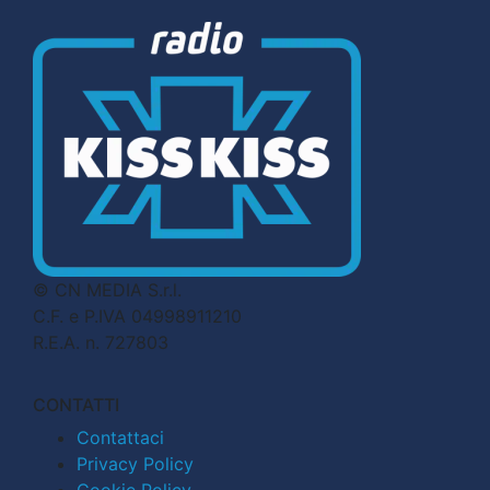
© CN MEDIA S.r.l.
C.F. e P.IVA 04998911210
R.E.A. n. 727803
CONTATTI
Contattaci
Privacy Policy