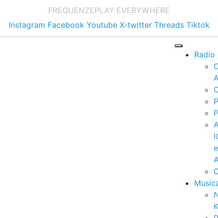
FREQUENZE
PLAY EVERYWHERE
Instagram
Facebook
Youtube
X-twitter
Threads
Tiktok
Radio
A
C
P
P
I
A
C
Music
K