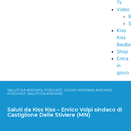
Tv
Video
R
S
Kiss
Kiss
BauBa
Shop
Entra
in
gioco
SALUTI DA KISS KISS, PODCAST, GOOD MORNING KISS KISS,
PODCAST, SALUTI DA KISS KISS
Saluti da Kiss Kiss – Enrico Volpi sindaco di
Castiglione Delle Stiviere (MN)