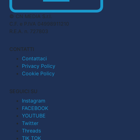
© CN MEDIA S.r.l.
C.F. e P.IVA 04998911210
R.E.A. n. 727803
CONTATTI
Contattaci
Privacy Policy
Cookie Policy
SEGUICI SU
Instagram
FACEBOOK
YOUTUBE
Twitter
Threads
TIK TOK