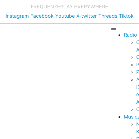
FREQUENZE
PLAY EVERYWHERE
Instagram
Facebook
Youtube
X-twitter
Threads
Tiktok
Radio
A
C
P
P
I
A
C
Music
K