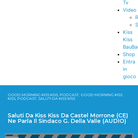
Tv
Video
R
S
Kiss
Kiss
BauBa
Shop
Entra
in
gioco
GOOD MORNING KISS KISS, PODCAST, GOOD MORNING KISS
KISS, PODCAST, SALUTI DA KISS KISS
Saluti Da Kiss Kiss Da Castel Morrone (CE)
Ne Parla Il Sindaco G. Della Valle (AUDIO)