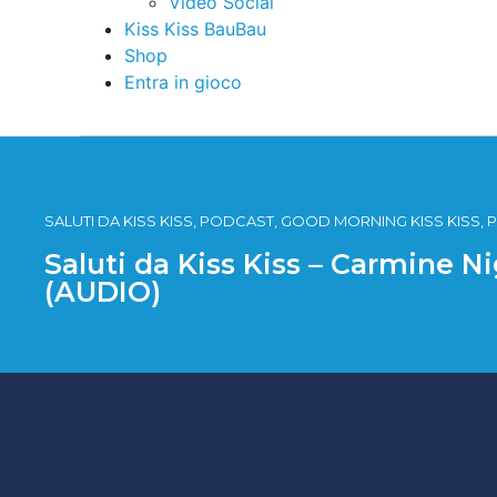
Video Social
Kiss Kiss BauBau
Shop
Entra in gioco
SALUTI DA KISS KISS, PODCAST, GOOD MORNING KISS KISS, P
Saluti da Kiss Kiss – Carmine N
(AUDIO)