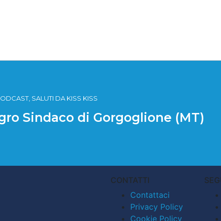
ODCAST, SALUTI DA KISS KISS
igro Sindaco di Gorgoglione (MT)
CONTATTI
SEG
Contattaci
Privacy Policy
Cookie Policy