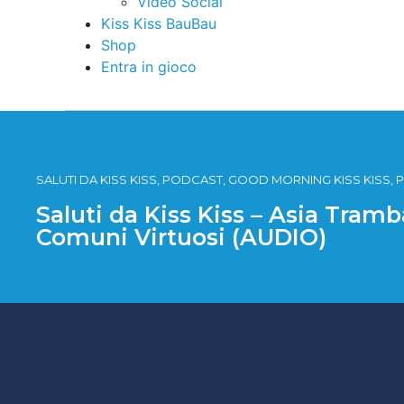
Video Social
Kiss Kiss BauBau
Shop
Entra in gioco
SALUTI DA KISS KISS, PODCAST, GOOD MORNING KISS KISS, P
Saluti da Kiss Kiss – Asia Tram
Comuni Virtuosi (AUDIO)