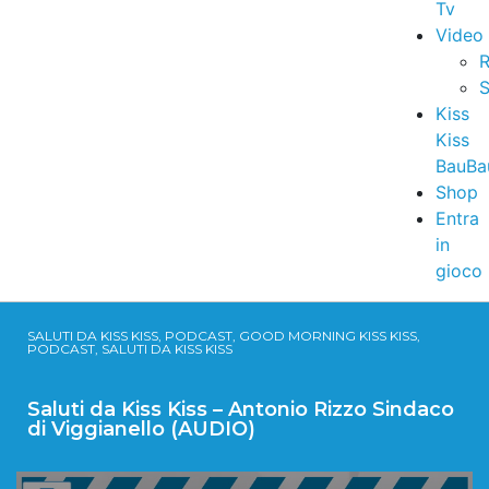
Tv
Video
R
S
Kiss
Kiss
BauBa
Shop
Entra
in
gioco
SALUTI DA KISS KISS, PODCAST, GOOD MORNING KISS KISS,
PODCAST, SALUTI DA KISS KISS
Saluti da Kiss Kiss – Antonio Rizzo Sindaco
di Viggianello (AUDIO)