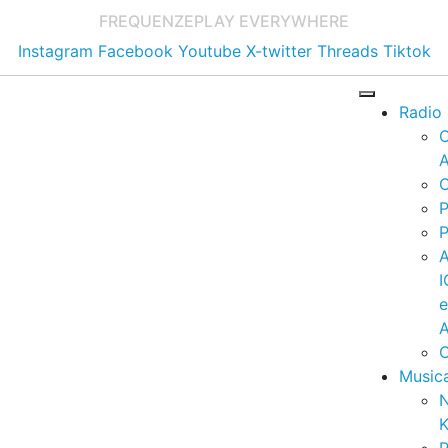
FREQUENZE
PLAY EVERYWHERE
Instagram
Facebook
Youtube
X-twitter
Threads
Tiktok
Radio
A
C
P
P
I
A
C
Music
K