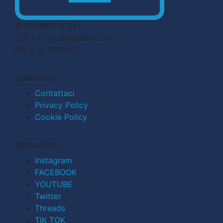
© CN MEDIA S.r.l.
C.F. e P.IVA 04998911210
R.E.A. n. 727803
CONTATTI
Contattaci
Privacy Policy
Cookie Policy
SEGUICI SU
Instagram
FACEBOOK
YOUTUBE
Twitter
Threads
TIK TOK