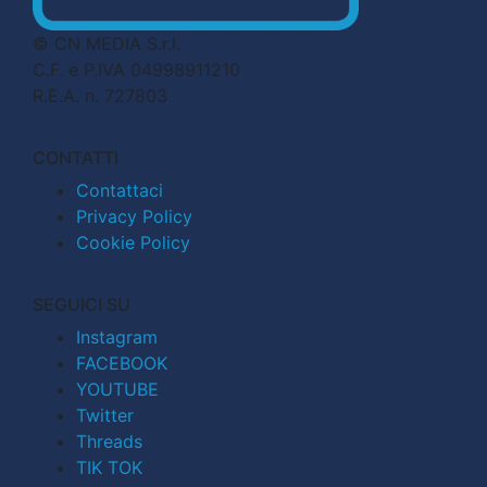
© CN MEDIA S.r.l.
C.F. e P.IVA 04998911210
R.E.A. n. 727803
CONTATTI
Contattaci
Privacy Policy
Cookie Policy
SEGUICI SU
Instagram
FACEBOOK
YOUTUBE
Twitter
Threads
TIK TOK