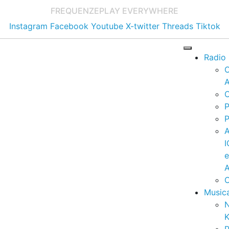
FREQUENZE
PLAY EVERYWHERE
Instagram
Facebook
Youtube
X-twitter
Threads
Tiktok
Radio
A
C
P
P
I
A
C
Music
K