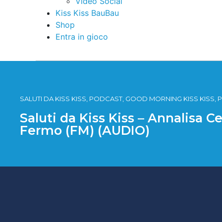
Video Social
Kiss Kiss BauBau
Shop
Entra in gioco
SALUTI DA KISS KISS, PODCAST, GOOD MORNING KISS KISS, P
Saluti da Kiss Kiss – Annalisa 
Fermo (FM) (AUDIO)