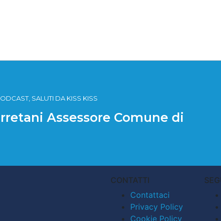
ODCAST, SALUTI DA KISS KISS
Cerretani Assessore Comune di
CONTATTI
SEG
Contattaci
Privacy Policy
Cookie Policy