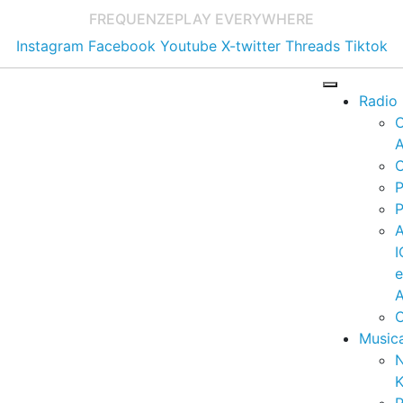
FREQUENZE
PLAY EVERYWHERE
Instagram
Facebook
Youtube
X-twitter
Threads
Tiktok
Radio
A
C
P
P
I
A
C
Music
K