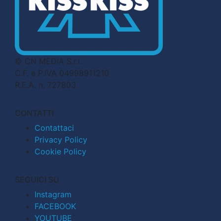
© CN MEDIA S.r.l.
C.F. e P.IVA 04998911210
R.E.A. n. 727803
CONTATTI
Contattaci
Privacy Policy
Cookie Policy
SEGUICI SU
Instagram
FACEBOOK
YOUTUBE