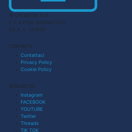
© CN MEDIA S.r.l.
C.F. e P.IVA 04998911210
R.E.A. n. 727803
CONTATTI
Contattaci
Privacy Policy
Cookie Policy
SEGUICI SU
Instagram
FACEBOOK
YOUTUBE
Twitter
Threads
TIK TOK