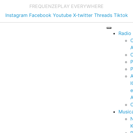
FREQUENZE
PLAY EVERYWHERE
Instagram
Facebook
Youtube
X-twitter
Threads
Tiktok
Radio
A
C
P
P
I
A
C
Music
K