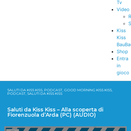
Tv
Video
R
S
Kiss
Kiss
BauBa
Shop
Entra
in
gioco
SALUTI DA KISS KISS, PODCAST, GOOD MORNING KISS KISS,
PODCAST, SALUTI DA KISS KISS
Saluti da Kiss Kiss – Alla scoperta di
Fiorenzuola d’Arda (PC) (AUDIO)