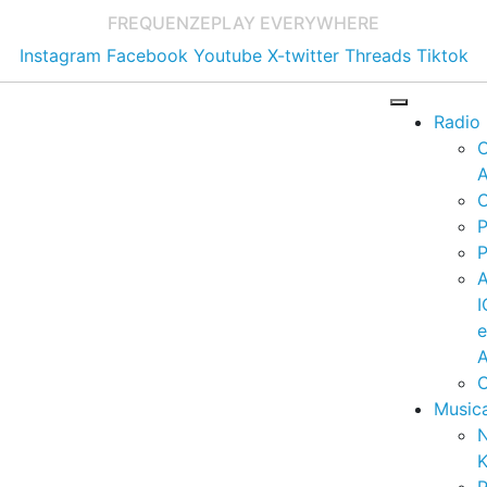
FREQUENZE
PLAY EVERYWHERE
Instagram
Facebook
Youtube
X-twitter
Threads
Tiktok
Radio
A
C
P
P
I
A
C
Music
K