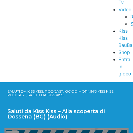
Tv
Video
R
S
Kiss
Kiss
BauBa
Shop
Entra
in
gioco
SALUTI DA KISS KISS, PODCAST, GOOD MORNING KISS KISS,
PODCAST, SALUTI DA KISS KISS
Saluti da Kiss Kiss – Alla scoperta di
Dossena (BG) (Audio)