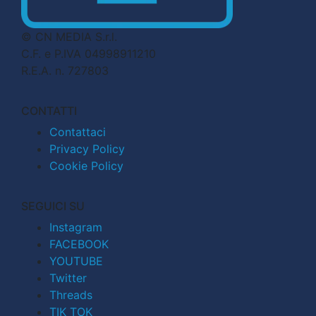
© CN MEDIA S.r.l.
C.F. e P.IVA 04998911210
R.E.A. n. 727803
CONTATTI
Contattaci
Privacy Policy
Cookie Policy
SEGUICI SU
Instagram
FACEBOOK
YOUTUBE
Twitter
Threads
TIK TOK