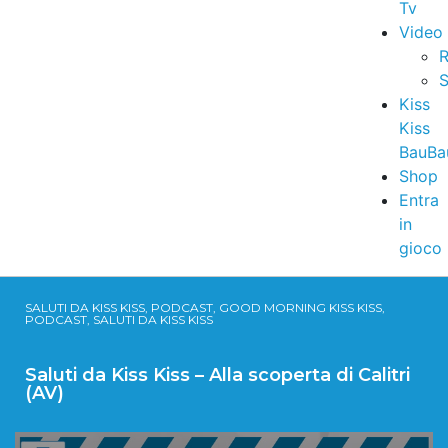
Tv
Video
R
S
Kiss
Kiss
BauBa
Shop
Entra
in
gioco
SALUTI DA KISS KISS, PODCAST, GOOD MORNING KISS KISS,
PODCAST, SALUTI DA KISS KISS
Saluti da Kiss Kiss – Alla scoperta di Calitri
(AV)