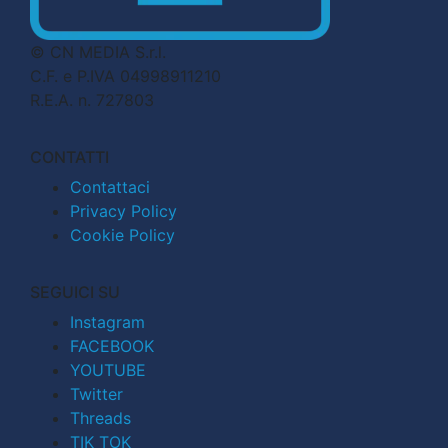
© CN MEDIA S.r.l.
C.F. e P.IVA 04998911210
R.E.A. n. 727803
CONTATTI
Contattaci
Privacy Policy
Cookie Policy
SEGUICI SU
Instagram
FACEBOOK
YOUTUBE
Twitter
Threads
TIK TOK