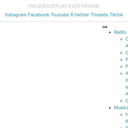
FREQUENZE
PLAY EVERYWHERE
Instagram
Facebook
Youtube
X-twitter
Threads
Tiktok
Radio
A
C
P
P
I
A
C
Music
K