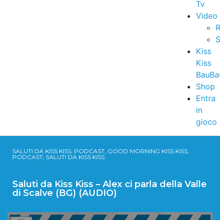
Tv
Video
R
S
Kiss
Kiss
BauBa
Shop
Entra
in
gioco
SALUTI DA KISS KISS, PODCAST, GOOD MORNING KISS KISS,
PODCAST, SALUTI DA KISS KISS
Saluti da Kiss Kiss – Alex ci parla della Valle
di Scalve (BG) (AUDIO)