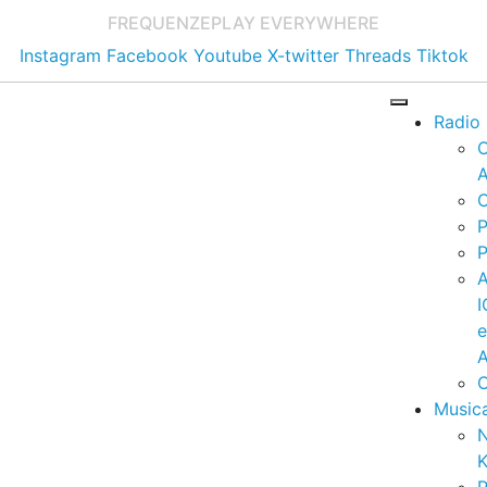
FREQUENZE
PLAY EVERYWHERE
Instagram
Facebook
Youtube
X-twitter
Threads
Tiktok
Radio
A
C
P
P
I
A
C
Music
K