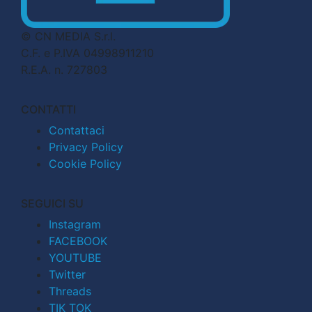
© CN MEDIA S.r.l.
C.F. e P.IVA 04998911210
R.E.A. n. 727803
CONTATTI
Contattaci
Privacy Policy
Cookie Policy
SEGUICI SU
Instagram
FACEBOOK
YOUTUBE
Twitter
Threads
TIK TOK