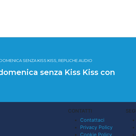
 DOMENICA SENZA KISS KISS, REPLICHE AUDIO
 domenica senza Kiss Kiss con
CONTATTI
SEG
Contattaci
Privacy Policy
Cookie Policy