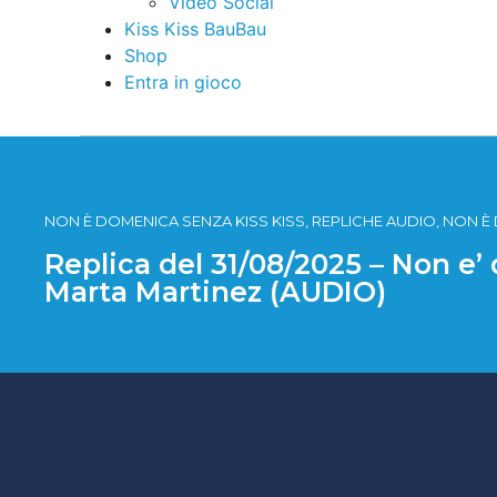
Video Social
Kiss Kiss BauBau
Shop
Entra in gioco
NON È DOMENICA SENZA KISS KISS, REPLICHE AUDIO, NON È
Replica del 31/08/2025 – Non e’
Marta Martinez (AUDIO)