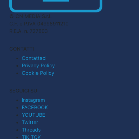
© CN MEDIA S.r.l.
C.F. e P.IVA 04998911210
R.E.A. n. 727803
CONTATTI
Contattaci
Privacy Policy
Cookie Policy
SEGUICI SU
Instagram
FACEBOOK
YOUTUBE
Twitter
Threads
TIK TOK