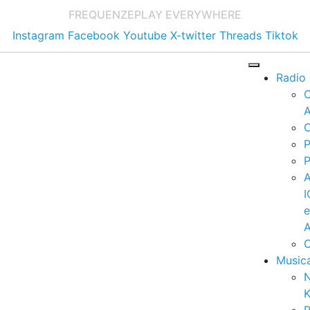
FREQUENZE
PLAY EVERYWHERE
Instagram
Facebook
Youtube
X-twitter
Threads
Tiktok
Radio
A
C
P
P
I
A
C
Music
K