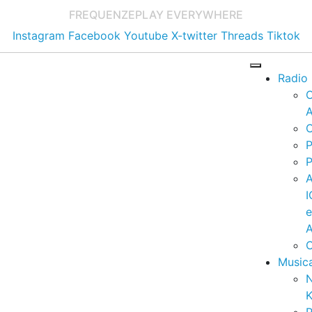
FREQUENZE
PLAY EVERYWHERE
Instagram
Facebook
Youtube
X-twitter
Threads
Tiktok
Radio
A
C
P
P
I
A
C
Music
K