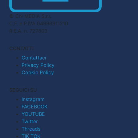
© CN MEDIA S.r.l.
C.F. e P.IVA 04998911210
R.E.A. n. 727803
CONTATTI
Contattaci
Privacy Policy
Cookie Policy
SEGUICI SU
Instagram
FACEBOOK
YOUTUBE
Twitter
Threads
TIK TOK