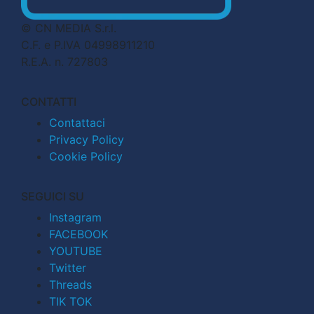
© CN MEDIA S.r.l.
C.F. e P.IVA 04998911210
R.E.A. n. 727803
CONTATTI
Contattaci
Privacy Policy
Cookie Policy
SEGUICI SU
Instagram
FACEBOOK
YOUTUBE
Twitter
Threads
TIK TOK