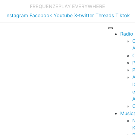
FREQUENZE
PLAY EVERYWHERE
Instagram
Facebook
Youtube
X-twitter
Threads
Tiktok
Radio
A
C
P
P
I
A
C
Music
K