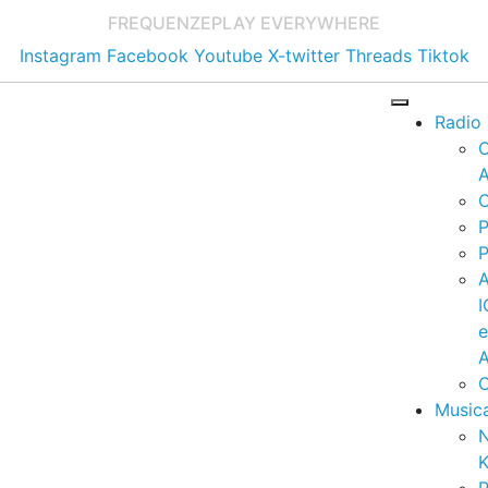
FREQUENZE
PLAY EVERYWHERE
Instagram
Facebook
Youtube
X-twitter
Threads
Tiktok
Radio
A
C
P
P
I
A
C
Music
K