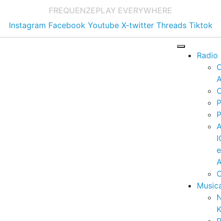
FREQUENZE
PLAY EVERYWHERE
Instagram
Facebook
Youtube
X-twitter
Threads
Tiktok
Radio
A
C
P
P
I
A
C
Music
K