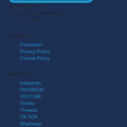
© CN MEDIA S.r.l.
C.F. e P.IVA 04998911210
R.E.A. n. 727803
CONTATTI
Contattaci
Privacy Policy
Cookie Policy
SEGUICI SU
Instagram
FACEBOOK
YOUTUBE
Twitter
Threads
TIK TOK
Whatsapp