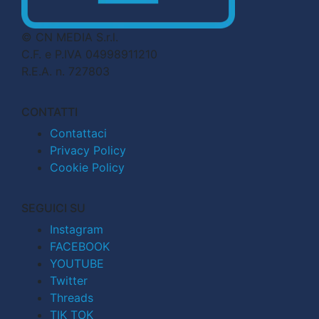
© CN MEDIA S.r.l.
C.F. e P.IVA 04998911210
R.E.A. n. 727803
CONTATTI
Contattaci
Privacy Policy
Cookie Policy
SEGUICI SU
Instagram
FACEBOOK
YOUTUBE
Twitter
Threads
TIK TOK