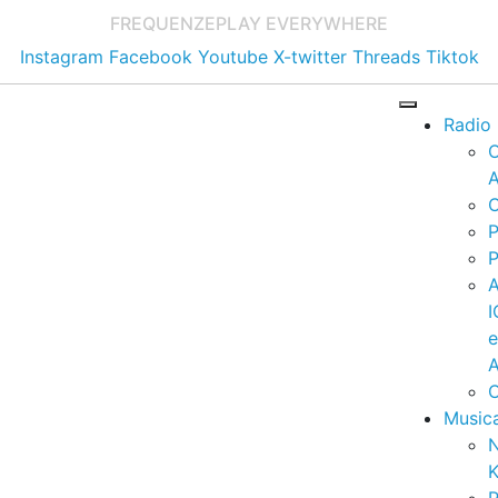
FREQUENZE
PLAY EVERYWHERE
Instagram
Facebook
Youtube
X-twitter
Threads
Tiktok
Radio
A
C
P
P
I
A
C
Music
K