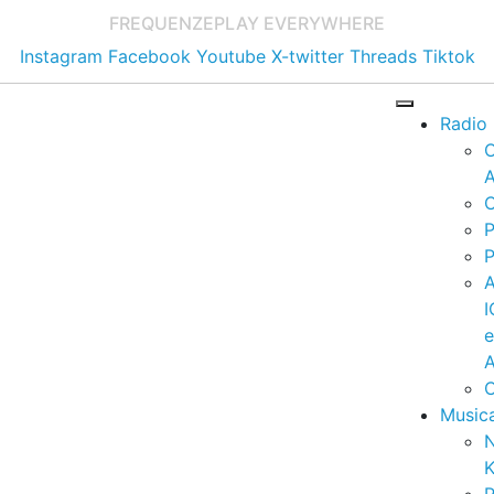
FREQUENZE
PLAY EVERYWHERE
Instagram
Facebook
Youtube
X-twitter
Threads
Tiktok
Radio
A
C
P
P
I
A
C
Music
K