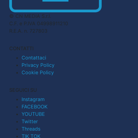
© CN MEDIA S.r.l.
C.F. e P.IVA 04998911210
R.E.A. n. 727803
CONTATTI
Contattaci
Privacy Policy
Cookie Policy
SEGUICI SU
Instagram
FACEBOOK
YOUTUBE
Twitter
Threads
TIK TOK