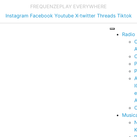
FREQUENZE
PLAY EVERYWHERE
Instagram
Facebook
Youtube
X-twitter
Threads
Tiktok
Radio
A
C
P
P
I
A
C
Music
K