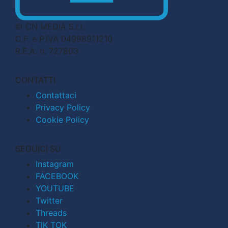
© CN MEDIA S.r.l.
C.F. e P.IVA 04998911210
R.E.A. n. 727803
CONTATTI
Contattaci
Privacy Policy
Cookie Policy
SEGUICI SU
Instagram
FACEBOOK
YOUTUBE
Twitter
Threads
TIK TOK