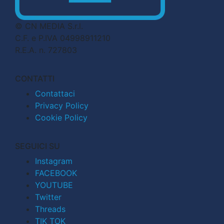
© CN MEDIA S.r.l.
C.F. e P.IVA 04998911210
R.E.A. n. 727803
CONTATTI
Contattaci
Privacy Policy
Cookie Policy
SEGUICI SU
Instagram
FACEBOOK
YOUTUBE
Twitter
Threads
TIK TOK