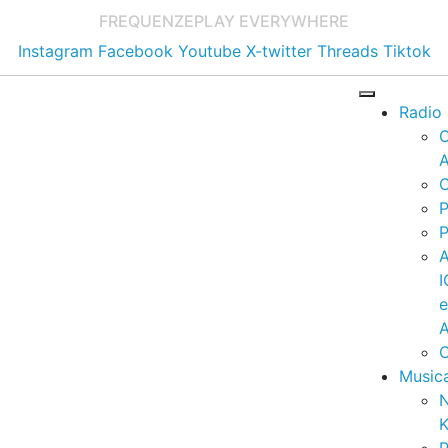
FREQUENZE
PLAY EVERYWHERE
Instagram
Facebook
Youtube
X-twitter
Threads
Tiktok
Radio
A
C
P
P
I
A
C
Music
K